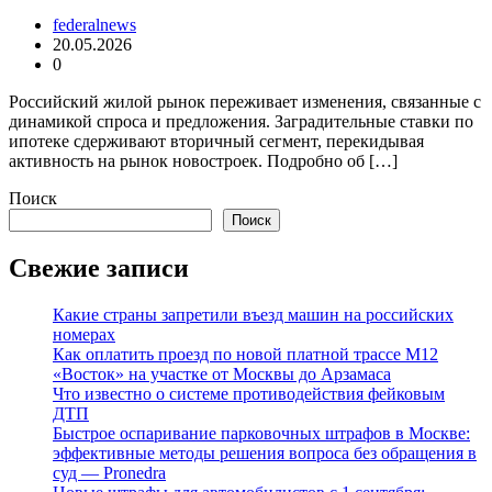
federalnews
20.05.2026
0
Российский жилой рынок переживает изменения, связанные с
динамикой спроса и предложения. Заградительные ставки по
ипотеке сдерживают вторичный сегмент, перекидывая
активность на рынок новостроек. Подробно об […]
Поиск
Поиск
Свежие записи
Какие страны запретили въезд машин на российских
номерах
Как оплатить проезд по новой платной трассе М12
«Восток» на участке от Москвы до Арзамаса
Что известно о системе противодействия фейковым
ДТП
Быстрое оспаривание парковочных штрафов в Москве:
эффективные методы решения вопроса без обращения в
суд — Pronedra