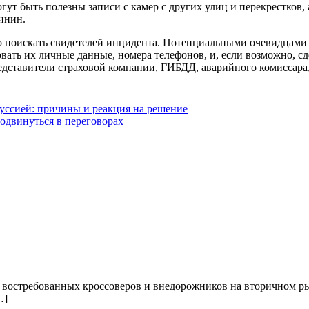
ут быть полезны записи с камер с других улиц и перекрестков, 
инин.
о поискать свидетелей инцидента. Потенциальными очевидцами 
ть их личные данные, номера телефонов, и, если возможно, сд
едставители страховой компании, ГИБДД, аварийного комиссара
руссией: причины и реакция на решение
родвинуться в переговорах
востребованных кроссоверов и внедорожников на вторичном ры
…]