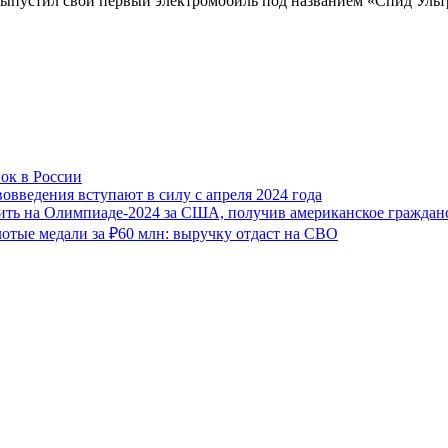
выпустил свой первый электромобиль под названием «Спид Уль
ок в России
овведения вступают в силу с апреля 2024 года
ить на Олимпиаде-2024 за США, получив американское граждан
отые медали за ₽60 млн: выручку отдаст на СВО