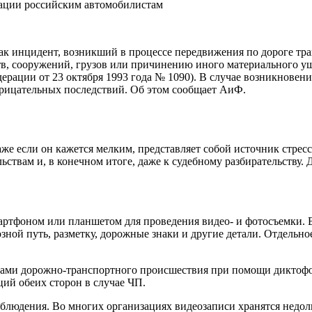
к инцидент, возникший в процессе передвижения по дороге тран
, сооружений, грузов или причинению иного материального ущ
ации от 23 октября 1993 года № 1090). В случае возникновени
рицательных последствий. Об этом сообщает АиФ.
е если он кажется мелким, представляет собой источник стресс
твам и, в конечном итоге, даже к судебному разбирательству. 
артфоном или планшетом для проведения видео- и фотосъемки. 
зной путь, разметку, дорожные знаки и другие детали. Отдельн
иками дорожно-транспортного происшествия при помощи диктофо
ий обеих сторон в случае ЧП.
блюдения. Во многих организациях видеозаписи хранятся недолг