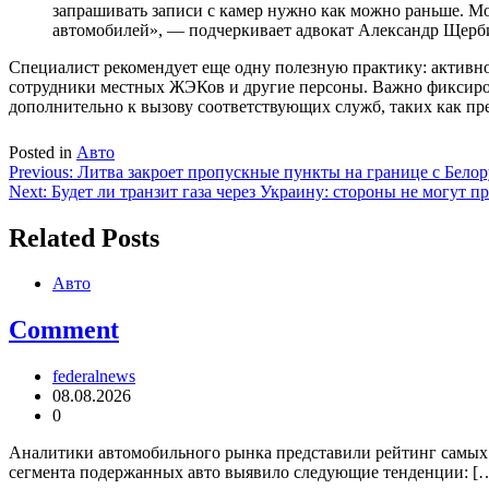
запрашивать записи с камер нужно как можно раньше. Мог
автомобилей», — подчеркивает адвокат Александр Щерб
Специалист рекомендует еще одну полезную практику: активн
сотрудники местных ЖЭКов и другие персоны. Важно фиксирова
дополнительно к вызову соответствующих служб, таких как пр
Posted in
Авто
Навигация
Previous:
Литва закроет пропускные пункты на границе с Бело
Next:
Будет ли транзит газа через Украину: стороны не могут п
по
записям
Related Posts
Авто
Comment
federalnews
08.08.2026
0
Аналитики автомобильного рынка представили рейтинг самых 
сегмента подержанных авто выявило следующие тенденции: [