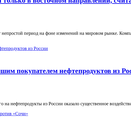
н только в восточном направлении, счи
дит непростой период на фоне изменений на мировом рынке. Ком
ейшим покупателем нефтепродуктов из Ро
арго на нефтепродукты из России оказало существенное воздейст