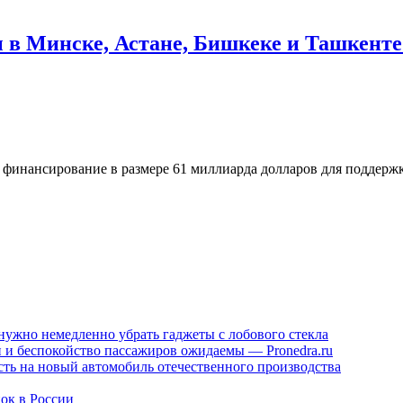
в Минске, Астане, Бишкеке и Ташкент
 финансирование в размере 61 миллиарда долларов для поддер
нужно немедленно убрать гаджеты с лобового стекла
ен и беспокойство пассажиров ожидаемы — Pronedra.ru
сть на новый автомобиль отечественного производства
ок в России