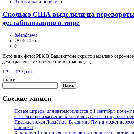
Экономика и политика
Сколько США выделили на перевороты 
дестабилизацию в мире
federalnews
28.06.2026
0
Источник фото: РБК В Вашингтоне скрыто выделено огромное
демократических изменений в странах […]
Пагинация
1
2
…
12
Далее
записей
Поиск
Поиск
Свежие записи
Новые штрафы для автомобилистов с 1 сентября: почему 
С 1 сентября изменения в такси вступают в силу: рост ц
Президентская Лада Iskra: Владимир Путин может пересе
Comment
Как запрет Японии ввозить машины повлияет на авторын