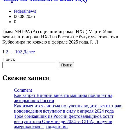
federalnews
06.08.2026
0
Глава NHLPA (Ассоциации игроков НХЛ) Марти Уолш
заявил, что игроки НХЛ из России не будут участвовать в
Кубке мира по хоккею в феврале 2025 года. […]
Пагинация
1
2
…
102
Далее
записей
Поиск
Поиск
Свежие записи
Comment
Как запрет Японии ввозить машины повлияет на
авторынок в России
Как изменится система получения водительских прав:
нововведения вступают в силу с апреля 2024 года
Трое сбежавших из России фехтовальщиков хотят
выступить на Олимпиаде-2024 за США, получив
американское гражданство