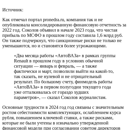
Источник:
Как отмечал портал pronedra.ru, компания так и не
опубликовала консолидированную финансовую отчетность за
2022 год. Соколов объявил в начале 2023 года, что чистая
прибыль по МСФО в прошлом году составила 1,6 млрд руб.
Он также подчеркнул, что санкционные риски не только не
уменьшаются, но и становятся более угрожающими.
«Два месяца работы «АвтоВАЗа» в рамках группы
Renault в прошлом году в условиях обычной
ситуации — январь и февраль, — а также
фактически и март, позволили выйти на какой-то,
так сказать, не нулевой и не отрицательный
результат. По большому счету, финмодель работы
«АвтоВАЗа» в первом полугодии текущего года
уже отталкивалась от гораздо худших
параметров», — сказал Соколов журналистам.
Основные трудности в 2024 год год связаны с значительным
ростом себестоимости комплектующих, ослаблением курса
рубля, повышением ключевой ставки, а также рисками,
которые не были учтены в изначально утвержденной
финансовой модели при согласовании советом директоров