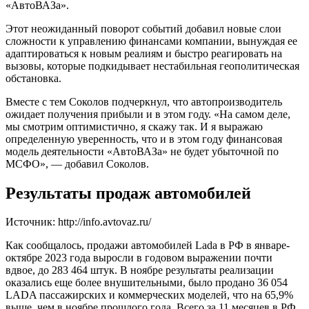
«АвтоВАЗа».
Этот неожиданный поворот событий добавил новые слои
сложности к управлению финансами компании, вынуждая ее
адаптироваться к новым реалиям и быстро реагировать на
вызовы, которые подкидывает нестабильная геополитическая
обстановка.
Вместе с тем Соколов подчеркнул, что автопроизводитель
ожидает получения прибыли и в этом году. «На самом деле,
мы смотрим оптимистично, я скажу так. И я выражаю
определенную уверенность, что и в этом году финансовая
модель деятельности «АвтоВАЗа» не будет убыточной по
МСФО», — добавил Соколов.
Результаты продаж автомобилей
Источник: http://info.avtovaz.ru/
Как сообщалось, продажи автомобилей Lada в РФ в январе-
октябре 2023 года выросли в годовом выражении почти
вдвое, до 283 464 штук. В ноябре результаты реализации
оказались еще более внушительными, было продано 36 054
LADA пассажирских и коммерческих моделей, что на 65,9%
выше, чем в ноябре прошлого года. Всего за 11 месяцев в РФ