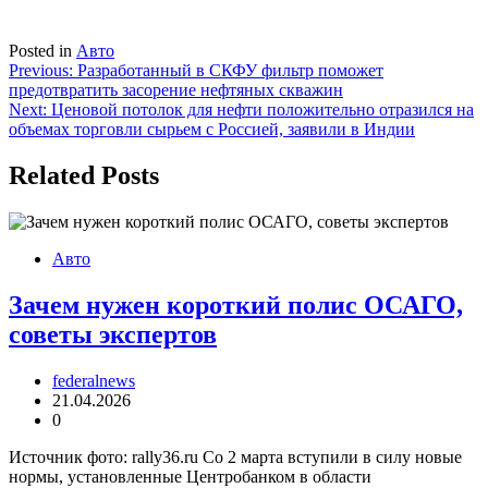
Posted in
Авто
Навигация
Previous:
Разработанный в СКФУ фильтр поможет
предотвратить засорение нефтяных скважин
по
Next:
Ценовой потолок для нефти положительно отразился на
записям
объемах торговли сырьем с Россией, заявили в Индии
Related Posts
Авто
Зачем нужен короткий полис ОСАГО,
советы экспертов
federalnews
21.04.2026
0
Источник фото: rally36.ru Со 2 марта вступили в силу новые
нормы, установленные Центробанком в области