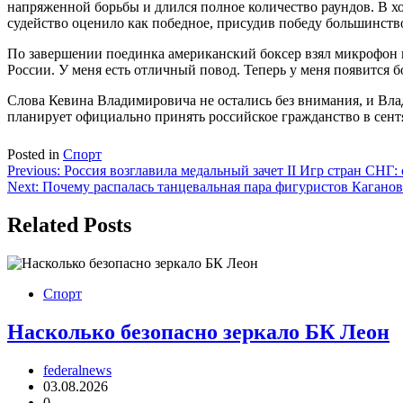
напряженной борьбы и длился полное количество раундов. В хо
судейство оценило как победное, присудив победу большинств
По завершении поединка американский боксер взял микрофон и
России. У меня есть отличный повод. Теперь у меня появитс
Слова Кевина Владимировича не остались без внимания, и Вла
планирует официально принять российское гражданство в сент
Posted in
Спорт
Навигация
Previous:
Россия возглавила медальный зачет II Игр стран СНГ
Next:
Почему распалась танцевальная пара фигуристов Каганов
по
записям
Related Posts
Спорт
Насколько безопасно зеркало БК Леон
federalnews
03.08.2026
0