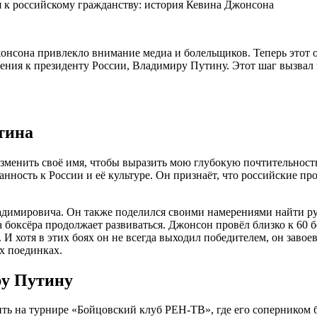
онсона привлекло внимание медиа и болельщиков. Теперь этот
жения к президенту России, Владимиру Путину. Этот шаг вызвал
тина
енить своё имя, чтобы выразить мою глубокую почтительность 
ность к России и её культуре. Он признаёт, что российские про
адимировича. Он также поделился своими намерениями найти ру
 боксёра продолжает развиваться. Джонсон провёл близко к 60 б
хотя в этих боях он не всегда выходил победителем, он завоева
х поединках.
ру Путину
ть на турнире «Бойцовский клуб РЕН-ТВ», где его соперником 