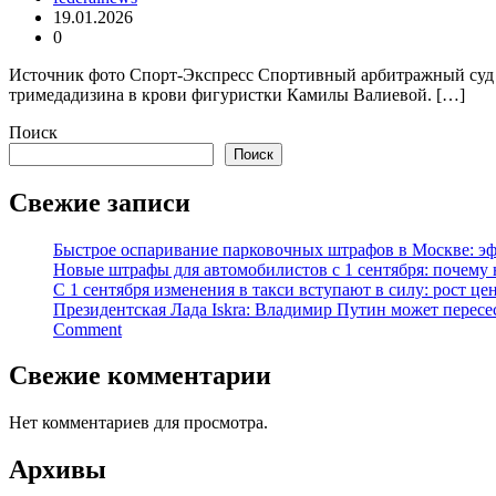
19.01.2026
0
Источник фото Спорт-Экспресс Спортивный арбитражный суд 
тримедадизина в крови фигуристки Камилы Валиевой. […]
Поиск
Поиск
Свежие записи
Быстрое оспаривание парковочных штрафов в Москве: эф
Новые штрафы для автомобилистов с 1 сентября: почему 
С 1 сентября изменения в такси вступают в силу: рост ц
Президентская Лада Iskra: Владимир Путин может пересе
Comment
Свежие комментарии
Нет комментариев для просмотра.
Архивы