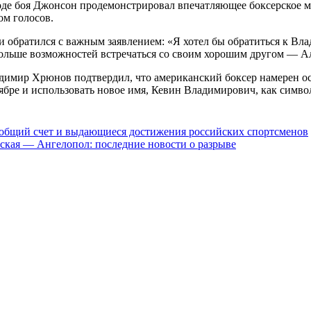
де боя Джонсон продемонстрировал впечатляющее боксерское мас
ом голосов.
 обратился с важным заявлением: «Я хотел бы обратиться к Вл
я больше возможностей встречаться со своим хорошим другом — 
димир Хрюнов подтвердил, что американский боксер намерен ос
ябре и использовать новое имя, Кевин Владимирович, как симво
: общий счет и выдающиеся достижения российских спортсменов
ская — Ангелопол: последние новости о разрыве