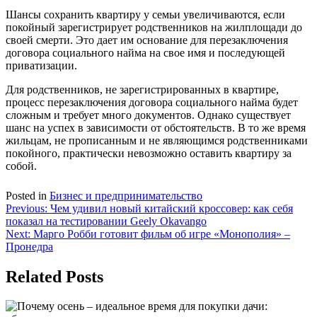
Шансы сохранить квартиру у семьи увеличиваются, если
покойный зарегистрирует родственников на жилплощади до
своей смерти. Это дает им основание для перезаключения
договора социального найма на свое имя и последующей
приватизации.
Для родственников, не зарегистрированных в квартире,
процесс перезаключения договора социального найма будет
сложным и требует много документов. Однако существует
шанс на успех в зависимости от обстоятельств. В то же время
жильцам, не прописанным и не являющимся родственниками
покойного, практически невозможно оставить квартиру за
собой.
Posted in
Бизнес и предпринимательство
Навигация
Previous:
Чем удивил новый китайский кроссовер: как себя
показал на тестировании Geely Okаvango
по
Next:
Марго Робби готовит фильм об игре «Монополия» –
записям
Пронедра
Related Posts