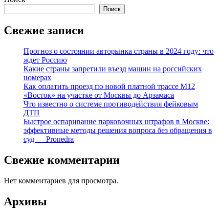
Поиск
Свежие записи
Прогноз о состоянии авторынка страны в 2024 году: что
ждет Россию
Какие страны запретили въезд машин на российских
номерах
Как оплатить проезд по новой платной трассе М12
«Восток» на участке от Москвы до Арзамаса
Что известно о системе противодействия фейковым
ДТП
Быстрое оспаривание парковочных штрафов в Москве:
эффективные методы решения вопроса без обращения в
суд — Pronedra
Свежие комментарии
Нет комментариев для просмотра.
Архивы