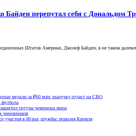
о Байден перепутал себя с Дональдом Т
диненных Штатов Америки, Джозеф Байден, в не таком далеком
отые медали за ₽60 млн: выручку отдаст на СВО
 футбола
 защитил титулы чемпиона мира
х чиновников
т участия в Играх дружбы: реакция Кремля