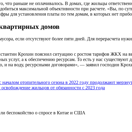
о, что раньше не оплачивалось. В домах, где жильцы ответственн
добиться максимальной объективности при расчете. «Вы, по сути
цифры для установления платы по тем домам, в которых нет прибо
оквартирных домов
усора, если отсутствуют более пяти дней. Для перерасчета ну
стантин Крохин пояснил ситуацию с ростом тарифов ЖКХ на выв
ых услуг, а к обеспечению ресурсам. То есть у нас существуют 
гию, и на воду, ресурсными договорами», — заявил господин Крох
 с началом отопительного сезона в 2022 году продолжают мерзну
 освобождение жильцов от обязанности с 2023 года