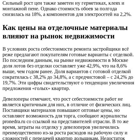
Сильный рост цен также заметен ну герметиках, клеях и
монтажной пене. Однако стоимость обоев за полгода
снизилась на 18%, а компонентов для электросетей на 2,2%.
Как цены на отделочные материалы
влияют на рынок недвижимости
В условиях роста себестоимости ремонта застройщики всё
реже предлагают покупателям готовые варианты с отделкой.
По последним данным, на рынке недвижимости в Москве
доля лотов без отделки составляет уже 42,9%, что на 8,6%
выше, чем годом ранее. Доля вариантов с готовой отделкой
сократилась с 38,2% до 34,8%, а с предчистовой – с 24,2% до
19,7%. Эти цифры свидетельствуют о тенденции увеличения
предложения «голых» квартир.
Девелоперы отмечают, что рост себестоимости работ не
является критичным для них, в отличие от физических лиц.
Поставщики материалов повышают оптовые цены, но
оставляют возможность для торга, сообщают журналисты
pronedra.ru со ссылкой на представителей отрасли. В то же
время, затраты на отделку у девелоперов увеличились
преимущественно из-за роста расходов на рабочую силу и
сложностей с передачей квартир дольщикам. Недостаток