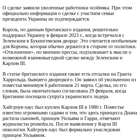
О сделке заявили уволенные работники особняка. При этом
официально информация о сделке с участием семьи
президента Украины не подтверждается.
Король, по данным британского издания, решительно
поддержал Украину в феврале 2023 г., когда встречался с
Зеленским в Букингемском дворце. Это считается необычным
для Короны, которая обычно держится в стороне от политики.
«Отклонение», по мнению прессы, подталкивает к мысли о
возможной взаимовыгодной сделке между Зеленским и
Карлом III.
В статье британского издания также есть отсылки на Гранта
Харрольда, бывшего дворецкого. Он заявил об увольнении из
поместья минимум 6 работников 21 марта. Сделка, по его
словам, была окончательно согласована 29 февраля, когда
Британию посещала супруга украинского лидера.
Хайгроув-хаус был куплен Карлом III в 1980 г. Поместье
известно огромными садами и тем, что здесь принцесса Диана
растила сыновей, принцев Уильяма и Гарри, отмечают
журналисты pronedra.ru. После выявления у Карла III
онкологии Хайгроув-хаус был формально унаследован
принцем Уильямом.