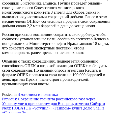
сообщили 3 источника альянса. Группа проведет онлайн-
совещание своего Совместного министерского
мониторингового комитета 3 апреля для обзора рынка и
выполнения участниками сокращений добычи. Ранее в этом
месяце члены ОПЕК+ согласились продлить свои сокращения
добычи около 2,2 млн баррелей в день до конца июня.
Россия приказала компаниям сократить свою добычу, чтобы
соблюсти установленные цели, сообщило агентство Reuters в
понедельник, а Министерство нефти Ирака заявило 18 марта,
что сократит свои экспортные поставки, чтобы
компенсировать ранее превышение своих квот.
Объявив о таких сокращениях, подвергается сомнению
способность ОПЕК и широкой коалиции ОПЕК+ соблюдать
свои сокращения. По данным опроса агентства Reuters, в
феврале ОПЕК превысила свои цели на 190 000 баррелей в
день, причем Ирак в числе стран-производителей,
превышающих свои квоты.
Posted in
Экономика и политика
Навигация
Previous:
Сохранение транзита российского газа через
Украину «не в приоритете» для Венгрии, отметил Сийярто
по
Next:
НОВАТЭК «уступил»: «Газпром» купит долю Shell в
«Сахалине-2»