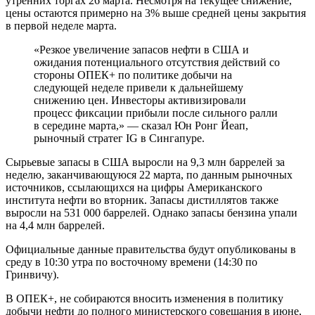
утренних торгах 26 марта. Несмотря на текущее снижение,
цены остаются примерно на 3% выше средней цены закрытия
в первой неделе марта.
«Резкое увеличение запасов нефти в США и
ожидания потенциального отсутствия действий со
стороны ОПЕК+ по политике добычи на
следующей неделе привели к дальнейшему
снижению цен. Инвесторы активизировали
процесс фиксации прибыли после сильного ралли
в середине марта,» — сказал Юн Ронг Йеап,
рыночный стратег IG в Сингапуре.
Сырьевые запасы в США выросли на 9,3 млн баррелей за
неделю, заканчивающуюся 22 марта, по данным рыночных
источников, ссылающихся на цифры Американского
института нефти во вторник. Запасы дистиллятов также
выросли на 531 000 баррелей. Однако запасы бензина упали
на 4,4 млн баррелей.
Официальные данные правительства будут опубликованы в
среду в 10:30 утра по восточному времени (14:30 по
Гринвичу).
В ОПЕК+, не собираются вносить изменения в политику
добычи нефти до полного министерского совещания в июне,