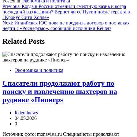
Posted in
Экономика и политика
Навигация
Previous:
Когда в России отменили смертную казнь и когда
последний раз казнили? Вернет ли ее Путин после теракта в
по
«Крокус Сити Холле»
записям
Next:
Индийская IOC пока не продлила договор о поставках
нефти с «Роснефтью», сообщили источники Reuters
Related Posts
Экономика и политика
Спасатели продолжают работу по
поиску и извлечению шахтеров на
руднике «Пионер»
federalnews
04.05.2026
0
Источник фото: monavista.ru Специалисты продолжают