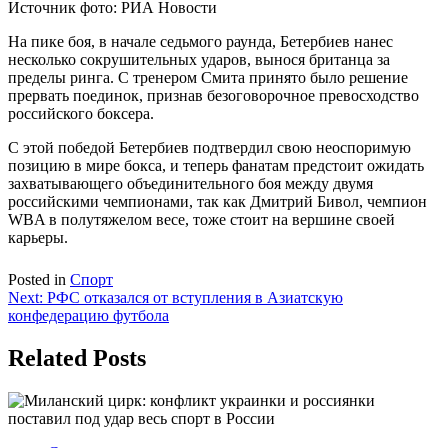
Источник фото: РИА Новости
На пике боя, в начале седьмого раунда, Бетербиев нанес
несколько сокрушительных ударов, вынося британца за
пределы ринга. С тренером Смита принято было решение
прервать поединок, признав безоговорочное превосходство
российского боксера.
С этой победой Бетербиев подтвердил свою неоспоримую
позицию в мире бокса, и теперь фанатам предстоит ожидать
захватывающего объединительного боя между двумя
российскими чемпионами, так как Дмитрий Бивол, чемпион
WBA в полутяжелом весе, тоже стоит на вершине своей
карьеры.
Posted in
Спорт
Навигация
Next:
РФС отказался от вступления в Азиатскую
конфедерацию футбола
по
записям
Related Posts