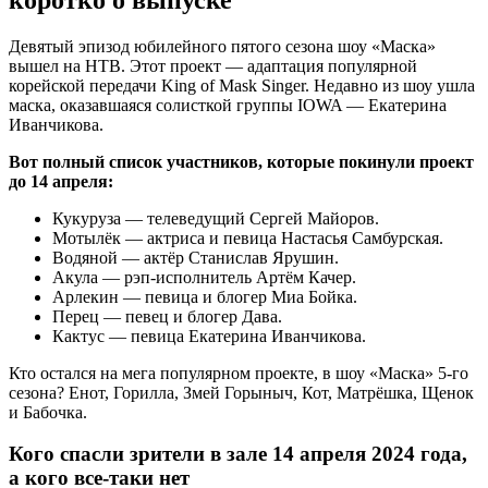
Девятый эпизод юбилейного пятого сезона шоу «Маска»
вышел на НТВ. Этот проект — адаптация популярной
корейской передачи King of Mask Singer. Недавно из шоу ушла
маска, оказавшаяся солисткой группы IOWA — Екатерина
Иванчикова.
Вот полный список участников, которые покинули проект
до 14 апреля:
Кукуруза — телеведущий Сергей Майоров.
Мотылёк — актриса и певица Настасья Самбурская.
Водяной — актёр Станислав Ярушин.
Акула — рэп-исполнитель Артём Качер.
Арлекин — певица и блогер Миа Бойка.
Перец — певец и блогер Дава.
Кактус — певица Екатерина Иванчикова.
Кто остался на мега популярном проекте, в шоу «Маска» 5-го
сезона? Енот, Горилла, Змей Горыныч, Кот, Матрёшка, Щенок
и Бабочка.
Кого спасли зрители в зале 14 апреля 2024 года,
а кого все-таки нет