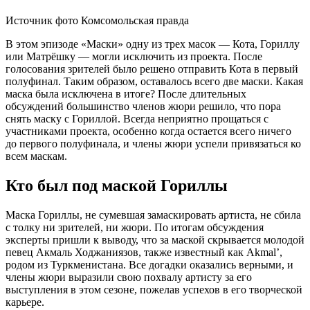
Источник фото Комсомольская правда
В этом эпизоде «Маски» одну из трех масок — Кота, Гориллу
или Матрёшку — могли исключить из проекта. После
голосования зрителей было решено отправить Кота в первый
полуфинал. Таким образом, оставалось всего две маски. Какая
маска была исключена в итоге? После длительных
обсуждений большинство членов жюри решило, что пора
снять маску с Гориллой. Всегда неприятно прощаться с
участниками проекта, особенно когда остается всего ничего
до первого полуфинала, и члены жюри успели привязаться ко
всем маскам.
Кто был под маской Гориллы
Маска Гориллы, не сумевшая замаскировать артиста, не сбила
с толку ни зрителей, ни жюри. По итогам обсуждения
эксперты пришли к выводу, что за маской скрывается молодой
певец Акмаль Ходжаниязов, также известный как Akmal’,
родом из Туркменистана. Все догадки оказались верными, и
члены жюри выразили свою похвалу артисту за его
выступления в этом сезоне, пожелав успехов в его творческой
карьере.