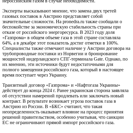
нероссийским газом в случае необходимости.
Эксперты высказывают мнение, что замена двух третей
газовых поставок в Австрию представляет собой
значительные сложности. На pronedra.ru также сообщали о
беспокойстве за экономическую стабильность страны при
отказе от российского энергоресурса. В 2023 году доля
«Газпрома» в общем объеме газа в этой стране составляла
64%, а в декабре этот показатель достиг отметки в 100%.
Специалисты также отмечают наличие у Австрии договора на
трубопроводные поставки из Норвегии и бронирование
мощностей нидерландского СПГ-терминала Gate. Однако, по
их мнению, эти источники будут недостаточными для
полного замещения российского газа, который в настоящее
время поступает через Украину.
Транзитный договор «Газпрома» и «Нафтогаза Украины»
действует до конца 2024 г. Ранее украинская сторона заявляла
об отсутствии намерений продлевать или заключать новый
контракт. В результате возникает угроза поставок газа в
Австрию из России. В «БКС» считают, что такая
неопределенность оказывает влияние на процесс принятия
решений правительством, особенно учитывая, что санкции
ЕС не ограничивают прямой импорт российского газа.