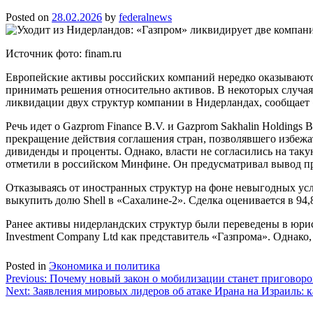
Posted on
28.02.2026
by
federalnews
Источник фото: finam.ru
Европейские активы российских компаний нередко оказываютс
принимать решения относительно активов. В некоторых случая
ликвидации двух структур компании в Нидерландах, сообщает
Речь идет о Gazprom Finance B.V. и Gazprom Sakhalin Holding
прекращение действия соглашения стран, позволявшего избежа
дивиденды и проценты. Однако, власти не согласились на таку
отметили в российском Минфине. Он предусматривал вывод пр
Отказываясь от иностранных структур на фоне невыгодных усл
выкупить долю Shell в «Сахалине-2». Сделка оценивается в 94,
Ранее активы нидерландских структур были переведены в юрисд
Investment Company Ltd как представитель «Газпрома». Однако
Posted in
Экономика и политика
Навигация
Previous:
Почему новый закон о мобилизации станет приговором
Next:
Заявления мировых лидеров об атаке Ирана на Израиль: 
по