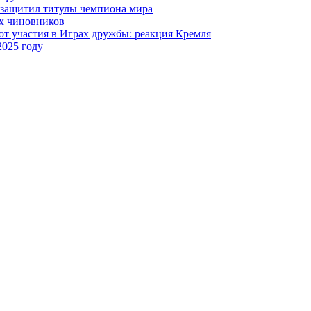
 защитил титулы чемпиона мира
х чиновников
т участия в Играх дружбы: реакция Кремля
2025 году