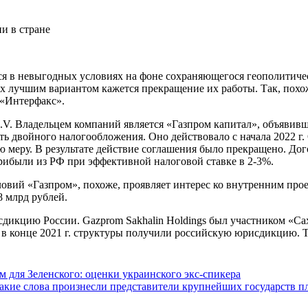
я в невыгодных условиях на фоне сохраняющегося геополитичес
х лучшим вариантом кажется прекращение их работы. Так, похож
 «Интерфакс».
s B.V. Владельцем компаний является «Газпром капитал», объяви
ть двойного налогообложения. Оно действовало с начала 2022 г
ю меру. В результате действие соглашения было прекращено. До
ибыли из РФ при эффективной налоговой ставке в 2-3%.
овий «Газпром», похоже, проявляет интерес ко внутренним прое
8 млрд рублей.
икцию России. Gazprom Sakhalin Holdings был участником «Саха
, в конце 2021 г. структуры получили российскую юрисдикцию. Т
 для Зеленского: оценки украинского экс-спикера
какие слова произнесли представители крупнейших государств п