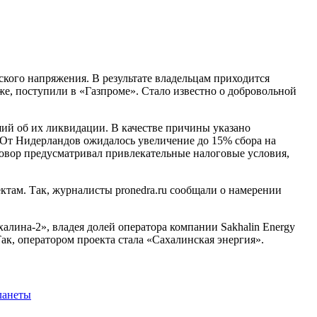
кого напряжения. В результате владельцам приходится
е, поступили в «Газпроме». Стало известно о добровольной
вший об их ликвидации. В качестве причины указано
. От Нидерландов ожидалось увеличение до 15% сбора на
говор предусматривал привлекательные налоговые условия,
ктам. Так, журналисты pronedra.ru сообщали о намерении
лина-2», владея долей оператора компании Sakhalin Energy
ак, оператором проекта стала «Сахалинская энергия».
ланеты