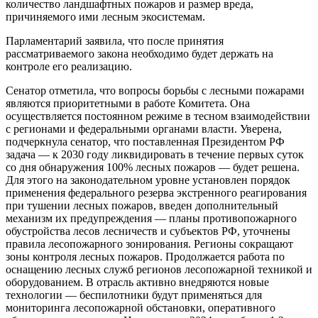
количество ландшафтных пожаров и размер вреда,
причиняемого ими лесным экосистемам.
Парламентарий заявила, что после принятия
рассматриваемого закона необходимо будет держать на
контроле его реализацию.
Сенатор отметила, что вопросы борьбы с лесными пожарами
являются приоритетными в работе Комитета. Она
осуществляется постоянном режиме в тесном взаимодействии
с регионами и федеральными органами власти. Уверена,
подчеркнула сенатор, что поставленная Президентом РФ
задача — к 2030 году ликвидировать в течение первых суток
со дня обнаружения 100% лесных пожаров — будет решена.
Для этого на законодательном уровне установлен порядок
применения федерального резерва экстренного реагирования
при тушении лесных пожаров, введен дополнительный
механизм их предупреждения — планы противопожарного
обустройства лесов лесничеств и субъектов РФ, уточнены
правила лесопожарного зонирования. Регионы сокращают
зоны контроля лесных пожаров. Продолжается работа по
оснащению лесных служб регионов лесопожарной техникой и
оборудованием. В отрасль активно внедряются новые
технологии — беспилотники будут применяться для
мониторинга лесопожарной обстановки, оперативного