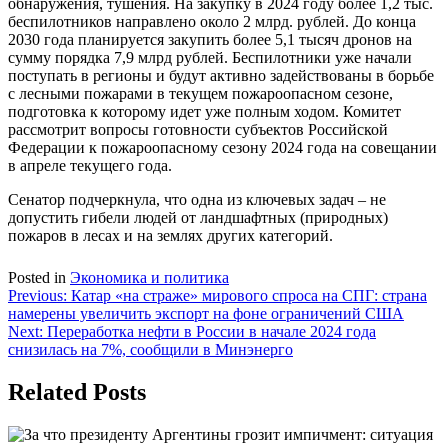
обнаружения, тушения. На закупку в 2024 году более 1,2 тыс.
беспилотников направлено около 2 млрд. рублей. До конца
2030 года планируется закупить более 5,1 тысяч дронов на
сумму порядка 7,9 млрд рублей. Беспилотники уже начали
поступать в регионы и будут активно задействованы в борьбе
с лесными пожарами в текущем пожароопасном сезоне,
подготовка к которому идет уже полным ходом. Комитет
рассмотрит вопросы готовности субъектов Российской
Федерации к пожароопасному сезону 2024 года на совещании
в апреле текущего года.
Сенатор подчеркнула, что одна из ключевых задач – не
допустить гибели людей от ландшафтных (природных)
пожаров в лесах и на землях других категорий.
Posted in
Экономика и политика
Навигация
Previous:
Катар «на страже» мирового спроса на СПГ: страна
намерены увеличить экспорт на фоне ограничений США
по
Next:
Переработка нефти в России в начале 2024 года
записям
снизилась на 7%, сообщили в Минэнерго
Related Posts