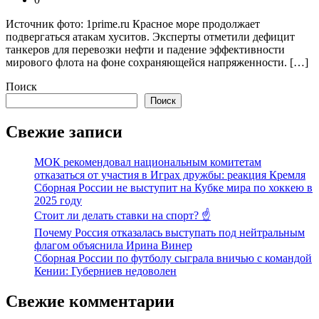
Источник фото: 1prime.ru Красное море продолжает
подвергаться атакам хуситов. Эксперты отметили дефицит
танкеров для перевозки нефти и падение эффективности
мирового флота на фоне сохраняющейся напряженности. […]
Поиск
Поиск
Свежие записи
МОК рекомендовал национальным комитетам
отказаться от участия в Играх дружбы: реакция Кремля
Сборная России не выступит на Кубке мира по хоккею в
2025 году
Стоит ли делать ставки на спорт? ☝️
Почему Россия отказалась выступать под нейтральным
флагом объяснила Ирина Винер
Сборная России по футболу сыграла вничью с командой
Кении: Губерниев недоволен
Свежие комментарии