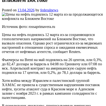
Posted on
13.04.2026
by
federalnews
Источник фото: rossaprimavera.ru
Цены на нефть поднялись 12 марта из-за сохраняющихся
геополитических напряжений на Ближнем Востоке, что
вызвало опасения. Однако рост ограничился из-за медвежьих
настроений в отношении спроса и ожидания ежемесячных
отчетов от нефтяных агентств, сообщает Reuters.
Фьючерсы на Brent на май поднялись на 26 центов, или 0,3%,
до 82,47 доллара за баррель к 04:08 по Гринвичу или 07:08 по
мск. Апрельский контракт на американскую сырую нефть
поднялся на 17 центов, или 0,2%, до 78,1 доллара за баррель.
Хотя война между Израилем и палестинской группой
ХАМАС не привела к существенным нарушениям поставок
нефти, хуситы атакуют суда в Красном море и Аденском
заливе с ноября 2023 г. в рамках кампании солидарности с
палестинцами.
В понедельник авиаудары, приписываемые американо-