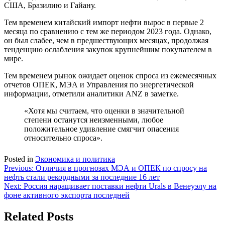
США, Бразилию и Гайану.
Тем временем китайский импорт нефти вырос в первые 2
месяца по сравнению с тем же периодом 2023 года. Однако,
он был слабее, чем в предшествующих месяцах, продолжая
тенденцию ослабления закупок крупнейшим покупателем в
мире.
Тем временем рынок ожидает оценок спроса из ежемесячных
отчетов ОПЕК, МЭА и Управления по энергетической
информации, отметили аналитики ANZ в заметке.
«Хотя мы считаем, что оценки в значительной
степени останутся неизменными, любое
положительное удивление смягчит опасения
относительно спроса».
Posted in
Экономика и политика
Навигация
Previous:
Отличия в прогнозах МЭА и ОПЕК по спросу на
нефть стали рекордными за последние 16 лет
по
Next:
Россия наращивает поставки нефти Urals в Венеуэлу на
записям
фоне активного экспорта последней
Related Posts