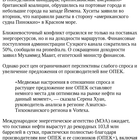
британской коалиции, обрушились на портовые города и
небольшие города на западе Йемена. Хуситы заявили во
вторник, что направили ракеты в сторону «американского
судна Пиноккио» в Красном море.
Ближневосточный конфликт отразился не только на поставках
энергоресурсов, но и на доходности маршрутов. Финансовые
поступления администрации Суэцкого канала сократились на
50%, сообщали на pronedra.ru. О сокращении доходности
заявил Мухаммед Мааит, египетский министр финансов.
Однако рост цен ограничивают перспективы слабого спроса и
увеличение предложения от производителей вне ОПЕК.
«Медвежьи настроения в отношении спроса и
растущее предложение вне ОПЕК оставляют
немного места для оптимизма на рынке нефти на
данный момент», — сказала Серена Хуан,
руководитель анализа в регионе Азиатско-
Тихоокеанского региона в Vortexa.
Международное энергетическое агентство (МЭА) ожидает,
что поставки нефти вырастут до рекордных 103,8 млн
баррелей в сутки, практически полностью благодаря
производителям вне ОПЕК и ее союзников (ОПЕК+), включая