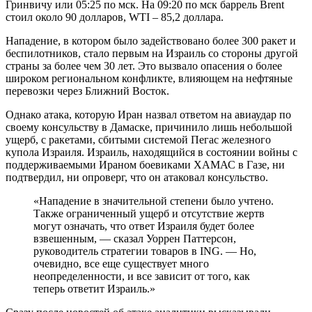
Гринвичу или 05:25 по мск. На 09:20 по мск баррель Brent
стоил около 90 долларов, WTI – 85,2 доллара.
Нападение, в котором было задействовано более 300 ракет и
беспилотников, стало первым на Израиль со стороны другой
страны за более чем 30 лет. Это вызвало опасения о более
широком региональном конфликте, влияющем на нефтяные
перевозки через Ближний Восток.
Однако атака, которую Иран назвал ответом на авиаудар по
своему консульству в Дамаске, причинило лишь небольшой
ущерб, с ракетами, сбитыми системой Пегас железного
купола Израиля. Израиль, находящийся в состоянии войны с
поддерживаемыми Ираном боевиками ХАМАС в Газе, ни
подтвердил, ни опроверг, что он атаковал консульство.
«Нападение в значительной степени было учтено.
Также ограниченный ущерб и отсутствие жертв
могут означать, что ответ Израиля будет более
взвешенным, — сказал Уоррен Паттерсон,
руководитель стратегии товаров в ING. — Но,
очевидно, все еще существует много
неопределенности, и все зависит от того, как
теперь ответит Израиль.»