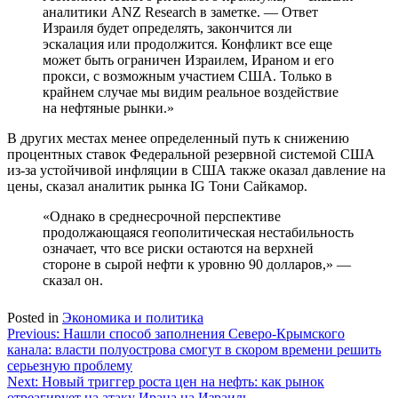
аналитики ANZ Research в заметке. — Ответ
Израиля будет определять, закончится ли
эскалация или продолжится. Конфликт все еще
может быть ограничен Израилем, Ираном и его
прокси, с возможным участием США. Только в
крайнем случае мы видим реальное воздействие
на нефтяные рынки.»
В других местах менее определенный путь к снижению
процентных ставок Федеральной резервной системой США
из-за устойчивой инфляции в США также оказал давление на
цены, сказал аналитик рынка IG Тони Сайкамор.
«Однако в среднесрочной перспективе
продолжающаяся геополитическая нестабильность
означает, что все риски остаются на верхней
стороне в сырой нефти к уровню 90 долларов,» —
сказал он.
Posted in
Экономика и политика
Навигация
Previous:
Нашли способ заполнения Северо-Крымского
канала: власти полуострова смогут в скором времени решить
по
серьезную проблему
записям
Next:
Новый триггер роста цен на нефть: как рынок
отреагирует на атаку Ирана на Израиль