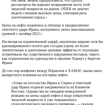
поставок, можно предположить, что группа
рассмотрела бы вариант возвращения части этой
запасной мощности на рынок. ОПЕК не захочет
видеть слишком высокие цены, учитывая риск
уничтожения спроса.»
Цены на нефть поднялись в пятницу в предвкушении
ответного удара Ирана, коснувшись своих максимальных
уровней с октября 2023 г.
Несмотря на ограниченный ущерб, аналитики широко хотя бы
кратковременного взлета цен сегодня утром, но более
значительные и длительные ценовые эффекты от эскалации
потребовали бы существенного нарушения поставок, такого
как ограничения на судоходство в проливе Хормуз у берегов
Ирана.
До сих пор конфликт между Израилем и ХАМАС оказал мало
конкретного влияния на поставки нефти.
«Атака на посольство Ирана в Сирии и ответный
удар Ирана подняли напряженность на Ближнем
Востоке. Однако мы не ожидаем немедленной
реакции на цены сырой нефти в виду избыточной
запасной мощности и уже повышенного
геополитического рискового премиума, — сказали