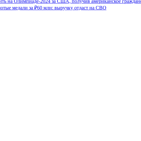
ить на Олимпиаде-2024 за США, получив американское граждан
отые медали за ₽60 млн: выручку отдаст на СВО