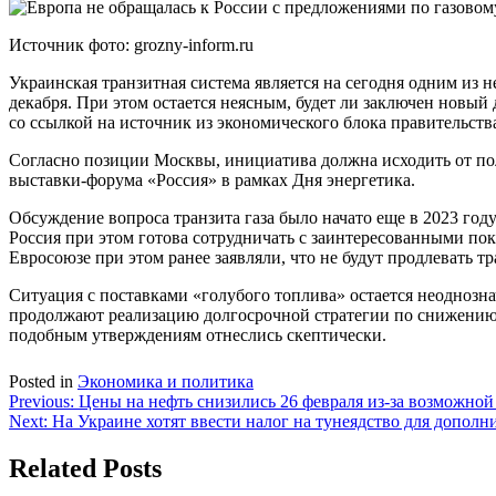
Источник фото: grozny-inform.ru
Украинская транзитная система является на сегодня одним из 
декабря. При этом остается неясным, будет ли заключен новы
со ссылкой на источник из экономического блока правительств
Согласно позиции Москвы, инициатива должна исходить от пол
выставки-форума «Россия» в рамках Дня энергетика.
Обсуждение вопроса транзита газа было начато еще в 2023 год
Россия при этом готова сотрудничать с заинтересованными пок
Евросоюзе при этом ранее заявляли, что не будут продлевать т
Ситуация с поставками «голубого топлива» остается неоднозна
продолжают реализацию долгосрочной стратегии по снижению за
подобным утверждениям отнеслись скептически.
Posted in
Экономика и политика
Навигация
Previous:
Цены на нефть снизились 26 февраля из-за возможно
Next:
На Украине хотят ввести налог на тунеядство для дополн
по
записям
Related Posts