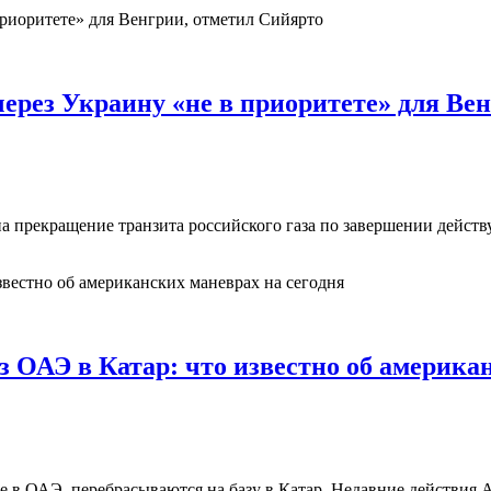
через Украину «не в приоритете» для Ве
на прекращение транзита российского газа по завершении действ
ОАЭ в Катар: что известно об американ
 в ОАЭ, перебрасываются на базу в Катар. Недавние действия 