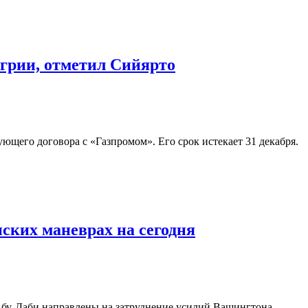
нгрии, отметил Сийярто
ующего договора с «Газпромом». Его срок истекает 31 декабря.
ских маневрах на сегодня
Абу-Даби направлены на затруднение усилий Вашингтона