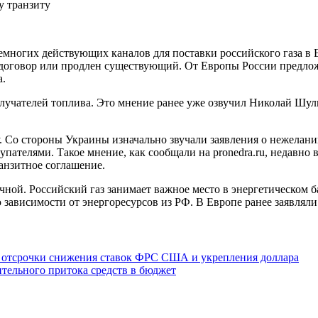
немногих действующих каналов для поставки российского газа в 
й договор или продлен существующий. От Европы России предло
а.
учателей топлива. Это мнение ранее уже озвучил Николай Шуль
у. Со стороны Украины изначально звучали заявления о нежелан
упателями. Такое мнение, как сообщали на pronedra.ru, недавно
ранзитное соглашение.
чной. Российский газ занимает важное место в энергетическом б
висимости от энергоресурсов из РФ. В Европе ранее заявляли о
й отсрочки снижения ставок ФРС США и укрепления доллара
ительного притока средств в бюджет