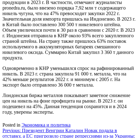
продукции в 2023 г. В частности, отмечают журналисты
pronedra.ru, было ввезено порядка 7,92 млн т содержащего
никель чугуна, что на 47% превосходит закупки 2022 г.
Значительная доля импорта пришлась на Индонезию. В 2023 г.
в Китай было поставлено 300 500 т никелевого штейна.
Объем увеличился почти в 30 раз в сравнении с 2020 г. В 2023
г. Индонезия отправила в КНР около 93% всего закупленного
страной штейна. На страну также пришлось 63% поставок
используемого в аккумуляторных батареях смешанного
никелевого оксида. Суммарно Китай закупил 3 360 т данного
продукта.
Одновременно в КНР уменьшился спрос на рафинированный
никель. В 2023 г. страна закупила 91 000 т. металла, что на
42% меньше результатов 2022 г. и минимум с 2005 г. На
экспорт было отправлено 36 000 т металла.
Лондонская биржа металлов показывает заметное снижение
цен на никель на фоне профицита на рынке. В 2023 г. он
подешевел на 45%. Данная тенденция сохранится и в 2024
году, уверены эксперты.
Posted in
Экономика и политика
Навигация
Previous:
Президент Венгрии Каталин Новак подала в
отставку, а ЕС пригрозило стране репрессиями из-за Украины: