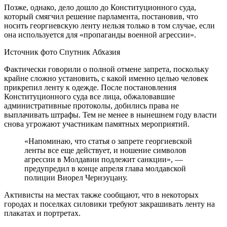
Позже, однако, дело дошло до Конституционного суда,
который смягчил решение парламента, постановив, что
носить георгиевскую ленту нельзя только в том случае, если
она используется для «пропаганды военной агрессии».
Источник фото Спутник Абхазия
Фактически говорили о полной отмене запрета, поскольку
крайне сложно установить, с какой именно целью человек
прикрепил ленту к одежде. После постановления
Конституционного суда все лица, обжаловавшие
административные протоколы, добились права не
выплачивать штрафы. Тем не менее в нынешнем году власти
снова угрожают участникам памятных мероприятий.
«Напоминаю, что статья о запрете георгиевской
ленты все еще действует, и ношение символов
агрессии в Молдавии подлежит санкции», —
предупредил в конце апреля глава молдавской
полиции Виорел Чернэуцану.
Активисты на местах также сообщают, что в некоторых
городах и поселках силовики требуют закрашивать ленту на
плакатах и портретах.