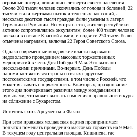
огромные потери, лишившись четверти своего населения.
Около 200 тысяч человек скончались от голода и болезней, 22
тысячи стали жертвами пыток и телесных наказаний, а
несколько десятков тысяч граждан были увезены в лагеря
Германии и Румынии. Несмотря на это, жители республики
активно сопротивлялись оккупантам, более 400 тысяч человек
воевали в составе Красной армии, и подвиги 250 тысяч были
отмечены наградами, включая 22 Героя Советского Союза.
Однако современные молдавские власти выражают
недовольство проведением массовых торжественных
мероприятий в честь Дня Победы 9 Мая. Это вызвано
несколькими причинами. Во-первых, День Победы
напоминает жителям страны о связях с другими
постсоветскими государствами, в том числе с Россией, что
может вызывать напряженность. Во-вторых, празднование
этого дня подчеркивает различия между молдаванами и
румынами, что может вызвать сомнения в правильности курса
на сближение с Бухарестом.
Источник фото: Аргументы и Факты
При этом правящая молдавская партия предпринимает
попытки помешать проведению массовых торжеств на 9 Мая.
В текущем году центральная площадь Кишинева, где