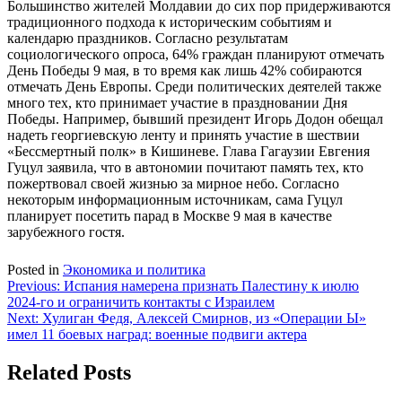
Большинство жителей Молдавии до сих пор придерживаются
традиционного подхода к историческим событиям и
календарю праздников. Согласно результатам
социологического опроса, 64% граждан планируют отмечать
День Победы 9 мая, в то время как лишь 42% собираются
отмечать День Европы. Среди политических деятелей также
много тех, кто принимает участие в праздновании Дня
Победы. Например, бывший президент Игорь Додон обещал
надеть георгиевскую ленту и принять участие в шествии
«Бессмертный полк» в Кишиневе. Глава Гагаузии Евгения
Гуцул заявила, что в автономии почитают память тех, кто
пожертвовал своей жизнью за мирное небо. Согласно
некоторым информационным источникам, сама Гуцул
планирует посетить парад в Москве 9 мая в качестве
зарубежного гостя.
Posted in
Экономика и политика
Навигация
Previous:
Испания намерена признать Палестину к июлю
2024-го и ограничить контакты с Израилем
по
Next:
Хулиган Федя, Алексей Смирнов, из «Операции Ы»
записям
имел 11 боевых наград: военные подвиги актера
Related Posts