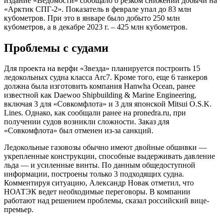
издание «Ведомости» сообщало о резком снижении добычи на
«Арктик СПГ-2». Показатель в феврале упал до 83 млн
кубометров. При это в январе было добыто 250 млн
кубометров, а в декабре 2023 г. – 425 млн кубометров.
Проблемы с судами
Для проекта на верфи «Звезда» планируется построить 15
ледокольных судна класса Arc7. Кроме того, еще 6 танкеров
должна была изготовить компания Hanwha Ocean, ранее
известной как Daewoo Shipbuilding & Marine Engineering,
включая 3 для «Совкомфлота» и 3 для японской Mitsui O.S.K.
Lines. Однако, как сообщали ранее на pronedra.ru, при
получении судов возникли сложности. Заказ для
«Совкомфлота» был отменен из-за санкций.
Ледокольные газовозы обычно имеют двойные обшивки —
укрепленные конструкции, способные выдерживать давление
льда — и усиленные винты. По данным общедоступной
информации, построены только 3 подходящих судна.
Комментируя ситуацию, Александр Новак отметил, что
НОАТЭК ведет необходимые переговоры. В компании
работают над решением проблемы, сказал российский вице-
премьер.