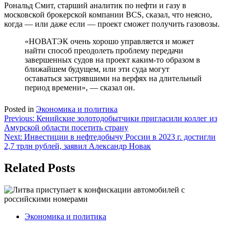
Рональд Смит, старший аналитик по нефти и газу в
московской брокерской компании BCS, сказал, что неясно,
когда — или даже если — проект сможет получить газовозы.
«НОВАТЭК очень хорошо управляется и может
найти способ преодолеть проблему передачи
завершенных судов на проект каким-то образом в
ближайшем будущем, или эти суда могут
оставаться застрявшими на верфях на длительный
период времени», — сказал он.
Posted in
Экономика и политика
Навигация
Previous:
Кенийские золотодобытчики пригласили коллег из
Амурской области посетить страну
по
Next:
Инвестиции в нефтедобычу России в 2023 г. достигли
записям
2,7 трлн рублей, заявил Александр Новак
Related Posts
Экономика и политика