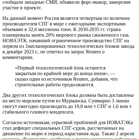
сообщали западные СМИ, объявили форс-мажор, заморозив
участие в проекте.
На данный момент Россия является четвертым по величине
производителем СПГ в мире с ежегодными экспортными
объемами в 32,6 миллиона тонн. К 2030-2035 гг. страна
планировала занять 20% мирового рынка сжиженного газа.
НОВАЭТК, начавший ограниченное производство СПГ на
первом из 3запланированных технологических блоков завода
в декабре 2023 г., не ответил на запрос Reuters о
комментариях.
«Первый технологический блок останется
закрытым по крайней мере до конца июня», —
сказал один из источников Reuters, добавив, что
строительные работы продолжаются.
Два других технологических блока должны быть доставлены
на место морским путем из Мурманска. Суммарно 3 линии
смогут ежегодно производить до 19,8 млн т СПГ и 1,6 млн т
стабильного газового конденсата.
Согласно источникам, серьезной проблемой для НОВАТЭКа
стал дефицит специальных СПГ-судов, рассчитанных на
движение по морю в период нарастания льда. Также 2 апреля