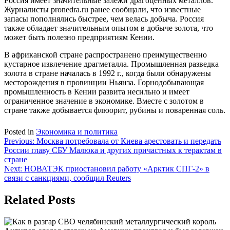
Россия имеет значительные залежи драгоценных металлов.
Журналисты pronedra.ru ранее сообщали, что известные
запасы пополнялись быстрее, чем велась добыча. Россия
также обладает значительным опытом в добыче золота, что
может быть полезно предприятиям Кении.
В африканской стране распространено преимущественно
кустарное извлечение драгметалла. Промышленная разведка
золота в стране началась в 1992 г., когда были обнаружены
месторождения в провинции Ньянза. Горнодобывающая
промышленность в Кении развита несильно и имеет
ограниченное значение в экономике. Вместе с золотом в
стране также добывается флюорит, рубины и поваренная соль.
Posted in
Экономика и политика
Навигация
Previous:
Москва потребовала от Киева арестовать и передать
России главу СБУ Малюка и других причастных к терактам в
по
стране
записям
Next:
НОВАТЭК приостановил работу «Арктик СПГ-2» в
связи с санкциями, сообщил Reuters
Related Posts