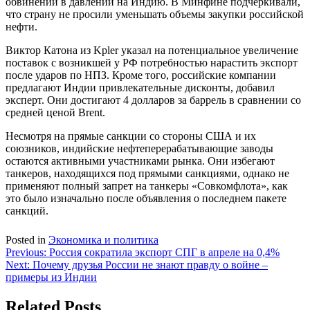
обвинений в давлении на Индию. В Минфине подчеркивали,
что страну не просили уменьшать объемы закупки российской
нефти.
Виктор Катона из Kpler указал на потенциальное увеличение
поставок с возникшей у РФ потребностью нарастить экспорт
после ударов по НПЗ. Кроме того, российские компании
предлагают Индии привлекательные дисконты, добавил
эксперт. Они достигают 4 долларов за баррель в сравнении со
средней ценой Brent.
Несмотря на прямые санкции со стороны США и их
союзников, индийские нефтеперерабатывающие заводы
остаются активными участниками рынка. Они избегают
танкеров, находящихся под прямыми санкциями, однако не
применяют полный запрет на танкеры «Совкомфлота», как
это было изначально после объявления о последнем пакете
санкций.
Posted in
Экономика и политика
Навигация
Previous:
Россия сократила экспорт СПГ в апреле на 0,4%
Next:
Почему друзья России не знают правду о войне –
по
примеры из Индии
записям
Related Posts