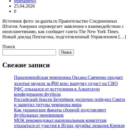
federalnews
25.04.2026
0
Источник фото: sn-gazeta.ru Правительство Соединенных
Штатов Америки опровергает заявления о взаимодействии с
инопланетянами, как сообщает газета The New York Times.
Новый доклад Пентагона, подготовленный Управлением […]
Поиск
Поиск
Свежие записи
Паралимпийская чемпионка Оксана Савченко продает
золотые медали за ₽60 млн: выручку отдаст на СВО
РФС отказался от вступления в Азиатскую
конфедерацию футбола
Российский боксер Бетербиев досрочно победил Смита
и защитил титулы чемпиона мира
Как украинские фанаты сборной подставляют
футбольных чиновников
МОК рекомендовал национальным комитетам
отказаться от участия в Играх дружбы: реакция Кремля