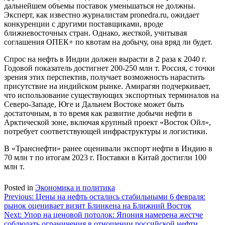
дальнейшем объемы поставок уменьшаться не должны.
Эксперт, как известно журналистам pronedra.ru, ожидает
конкуренции с другими поставщиками, вроде
ближневосточных стран. Однако, жесткой, учитывая
соглашения ОПЕК+ по квотам на добычу, она вряд ли будет.
Спрос на нефть в Индии должен вырасти в 2 раза к 2040 г.
Годовой показатель достигнет 200-250 млн т. Россия, с точки
зрения этих перспектив, получает возможность нарастить
присутствие на индийском рынке. Амирагян подчеркивает,
что использование существующих экспортных терминалов на
Северо-Западе, Юге и Дальнем Востоке может быть
достаточным, в то время как развитие добычи нефти в
Арктической зоне, включая крупный проект «Восток Ойл»,
потребует соответствующей инфраструктуры и логистики.
В «Транснефти» ранее оценивали экспорт нефти в Индию в
70 млн т по итогам 2023 г. Поставки в Китай достигли 100
млн т.
Posted in
Экономика и политика
Навигация
Previous:
Цены на нефть остались стабильными 6 февраля:
рынок оценивает визит Блинкена на Ближний Восток
по
Next:
Упор на ценовой потолок: Япония намерена жестче
соблюдать ограничения в отношении российской нефти