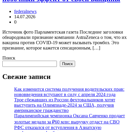
federalnews
14.07.2026
0
Источник фото Парламентская газета Последние заголовки
обнародовали признание компании AstraZeneca о том, что их
вакцина против COVID-19 может вызывать тромбоз. Это
признание, которое кажется сенсационным, […]
Поиск
Поиск
Свежие записи
Как изменится система получения водительских прав:
нововведения вступают в силу с апреля 2024 года
Трое сбежавших из России фехтовальщиков хотят
выступить на Олимпиаде-2024 за США, получив
американское гражданство
Паралимпийская чемпионка Оксана Савченко продает
золотые медали за ₽60 млн: выручку отдаст на СВО
РФС отказался от вступления в Азиатскую