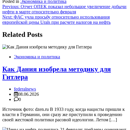
Posted in
Экономика и политика
Навигация
Previous:
Отчет ОПЕК показал небольшое увеличение добычи
нефти в марте относительно февраля
по
Next:
ФАС учла просьбу относительно использования
записям
европейской цены Urals при расчете налогов на нефть
Related Posts
Экономика и политика
Как Дания изобрела методику для
Гитлера
federalnews
08.06.2026
0
Источник фото: dzen.ru В 1933 году, когда нацисты пришли к
власти в Германии, они сразу же приступили к проведению
своей жестокой политики расовой идеологии. Летом […]