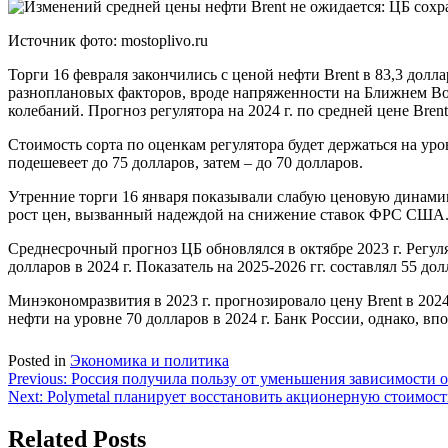
Источник фото: mostoplivo.ru
Торги 16 февраля закончились с ценой нефти Brent в 83,3 дол
разноплановых факторов, вроде напряженности на Ближнем Вос
колебаний. Прогноз регулятора на 2024 г. по средней цене Bre
Стоимость сорта по оценкам регулятора будет держаться на уро
подешевеет до 75 долларов, затем – до 70 долларов.
Утренние торги 16 января показывали слабую ценовую динамик
рост цен, вызванный надеждой на снижение ставок ФРС США. В 
Среднесрочный прогноз ЦБ обновлялся в октябре 2023 г. Регулят
долларов в 2024 г. Показатель на 2025-2026 гг. составлял 55 дол
Минэкономразвития в 2023 г. прогнозировало цену Brent в 202
нефти на уровне 70 долларов в 2024 г. Банк России, однако, впо
Posted in
Экономика и политика
Навигация
Previous:
Россия получила пользу от уменьшения зависимости от
Next:
Polymetal планирует восстановить акционерную стоимост
по
записям
Related Posts