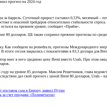
лара за баррель. Суточный прирост составил 0,53%, месячный – п
токе и опасений трейдеров относительно стабильности спроса. 
nt остался на прежнем уровне, сообщает «Прайм».
вне 80 долларов. ЦБ также сохранил прежние прогнозы по средне
у. Как сообщали на pronedra.ru, прогнозы Международного энер
итоге сессия закрылась с показателями в 83,3 доллара для Brent
ор внес в него среднюю цену Brent вместо Urals. При этом ожида
ларов.
4 году на уровне 85 долларов. Максим Решетников, глава ведомс
следствии дал свой прогноз с ценой Brent 80 долларов, Urals – н
 поставок газа в Европу, заявил Путин
ь за счет продажи «Полиметалла»