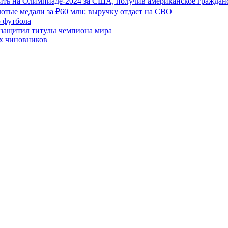
ить на Олимпиаде-2024 за США, получив американское граждан
отые медали за ₽60 млн: выручку отдаст на СВО
 футбола
 защитил титулы чемпиона мира
х чиновников