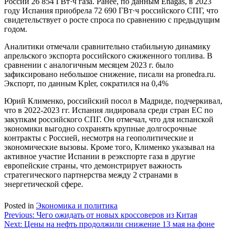
России 26 854 ГВт·ч газа. Ранее, по данным Enagás, в 2023
году Испания приобрела 72 690 ГВт·ч российского СПГ, что
свидетельствует о росте спроса по сравнению с предыдущим
годом.
Аналитики отмечали сравнительно стабильную динамику
апрельского экспорта российского сжиженного топлива. В
сравнении с аналогичным месяцем 2023 г. было
зафиксировано небольшое снижение, писали на pronedra.ru.
Экспорт, по данным Kpler, сократился на 0,4%
Юрий Клименко, российский посол в Мадриде, подчеркивал,
что в 2022-2023 гг. Испания лидировала среди стран ЕС по
закупкам российского СПГ. Он отмечал, что для испанской
экономики выгодно сохранять крупные долгосрочные
контракты с Россией, несмотря на геополитические и
экономические вызовы. Кроме того, Клименко указывал на
активное участие Испании в реэкспорте газа в другие
европейские страны, что демонстрирует важность
стратегического партнерства между 2 странами в
энергетической сфере.
Posted in
Экономика и политика
Навигация
Previous:
Чего ожидать от новых кроссоверов из Китая
Next:
Цены на нефть продолжили снижение 13 мая на фоне