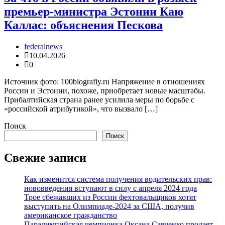
премьер-министра Эстонии Каю
Каллас: объяснения Пескова
federalnews
10.04.2026
0
Источник фото: 100biografiy.ru Напряжение в отношениях
России и Эстонии, похоже, приобретает новые масштабы.
Прибалтийская страна ранее усилила меры по борьбе с
«российской атрибутикой», что вызвало […]
Поиск
Поиск
Свежие записи
Как изменится система получения водительских прав:
нововведения вступают в силу с апреля 2024 года
Трое сбежавших из России фехтовальщиков хотят
выступить на Олимпиаде-2024 за США, получив
американское гражданство
Паралимпийская чемпионка Оксана Савченко продает