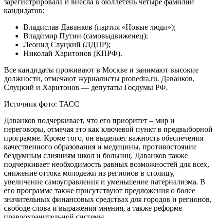
зарегистрировала и внесла в бюллетень четыре фамилии
кандидатов:
Владислав Даванков (партия «Новые люди»);
Владимир Путин (самовыдвиженец);
Леонид Слуцкий (ЛДПР);
Николай Харитонов (КПРФ).
Все кандидаты проживают в Москве и занимают высокие
должности, отмечают журналисты pronedra.ru. Даванков,
Слуцкий и Харитонов — депутаты Госдумы РФ.
Источник фото: ТАСС
Даванков подчеркивает, что его приоритет – мир и
переговоры, отмечая это как ключевой пункт в предвыборной
программе. Кроме того, он выделяет важность обеспечения
качественного образования и медицины, противостояние
бездумным слияниям школ и больниц. Даванков также
подчеркивает необходимость равных возможностей для всех,
снижение оттока молодежи из регионов в столицу,
увеличение самоуправления и уменьшение патернализма. В
его программе также присутствуют предложения о более
значительных финансовых средствах для городов и регионов,
свободе слова и выражения мнения, а также реформе
правоохранительной системы.