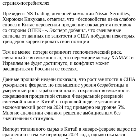
странах-потребителях.
Президент NS Trading, дочерней компании Nissan Securities,
Хироюки Кикукава, отметил, что «беспокойства из-за слабого
спроса в Китае перевесили продление сокращения поставок
со стороны ОПЕК+». Эксперт добавил, что смешанные
сигналы от данных по занятости в США побудили некоторых
трейдеров корректировать свои позиции.
Тем не менее, потери ограничит геополитический риск,
связанный с возможностью, что перемирие между ХАМАС и
Израилем не будет достигнуто, и конфликт может
расшириться в России и ее соседях.
Данные прошлой недели показали, что рост занятости в США
ускорился в феврале, но повышение уровня безработицы и
умеренный рост заработной платы сохраняют возможность
сокращения процентной ставки Федеральной резервной
системой в июне. Китай на прошлой неделе установил
экономический рост на 2024 год примерно на уровне 5%.
Многие аналитики считают решение амбициозным без
значительных стимулов.
Импорт топливного сырья в Китай в январе-феврале вырос по
сравнению с тем же периодом 2023 года, однако оказался