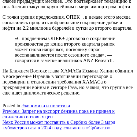
слабее предыдущих месяцев. Это подтверждает тенденцию к
ослаблению закупок крупнейшим в мире импортером нефти.
С точки зрения предложения, ОПЕК+, в начале этого месяца
согласились продлить добровольное сокращение добычи
нефти на 2,2 миллиона баррелей в сутки до второго квартала.
«С продлением ОПЕК+ договора о сокращении
производства до конца второго квартала рынок
может снова напрячься, поскольку спрос
восстанавливается после сезонного спада», —
говорится в заметке аналитиков ANZ Research.
На Ближнем Востоке глава ХАМАСа Исмаил Хании обвинил
в воскресенье Израиль в затягивании переговоров о
перемирии и отклонении требования ХАМАСа о
прекращении войны в секторе Газа, но заявил, что группа все
еще ищет дипломатическое решение.
Posted in
Экономика и политика
Навигация
Previous:
Запрет на экспорт бензина пока не привел к
снижению оптовых цен
по
Next:
Россия может поставить в Сербию более 3 млрд
записям
кубометров газа в 2024 году, считают в «Србиягаз»