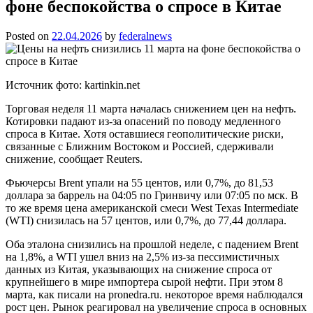
фоне беспокойства о спросе в Китае
Posted on
22.04.2026
by
federalnews
Источник фото: kartinkin.net
Торговая неделя 11 марта началась снижением цен на нефть.
Котировки падают из-за опасений по поводу медленного
спроса в Китае. Хотя оставшиеся геополитические риски,
связанные с Ближним Востоком и Россией, сдерживали
снижение, сообщает Reuters.
Фьючерсы Brent упали на 55 центов, или 0,7%, до 81,53
доллара за баррель на 04:05 по Гринвичу или 07:05 по мск. В
то же время цена американской смеси West Texas Intermediate
(WTI) снизилась на 57 центов, или 0,7%, до 77,44 доллара.
Оба эталона снизились на прошлой неделе, с падением Brent
на 1,8%, а WTI ушел вниз на 2,5% из-за пессимистичных
данных из Китая, указывающих на снижение спроса от
крупнейшего в мире импортера сырой нефти. При этом 8
марта, как писали на pronedra.ru. некоторое время наблюдался
рост цен. Рынок реагировал на увеличение спроса в основных